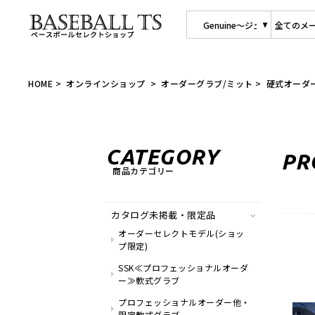
【BASEBALL TS/商品
HOME
>
オンラインショップ
>
オーダーグラブ/ミット
>
硬式オーダ
C
A
T
E
G
O
R
Y
P
R
商
品
カ
テ
ゴ
リ
ー
カタログ未掲載・限定品
オーダーセレクトモデル(ショッ
プ限定)
SSK≪プロフェッショナルオーダ
ー≫軟式グラブ
プロフェッショナルオーダー他・
限定軟式グラブ