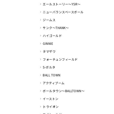
エールストーリー～YSR～
ニューバランスベースボール
ジームス
サンク～THANK～
ハイゴールド
GINNIE
タマザワ
フォーチュンフィールド
S-ボルタ
BALL TOWN
アクティブーム
ボールタウン～BALLTOWN～
イーストン
トライオン