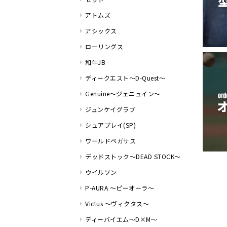
アトムズ
アシックス
ローリングス
和牛JB
ディークエスト～D-Quest～
Genuine～ジェニュイン～
ジュンケイグラブ
シュアプレイ(SP)
ワールドペガサス
デッドストック～DEAD STOCK～
ウイルソン
P-AURA ～ピーオーラ～
Victus ～ヴィクタス～
ディーバイエム～D×M～