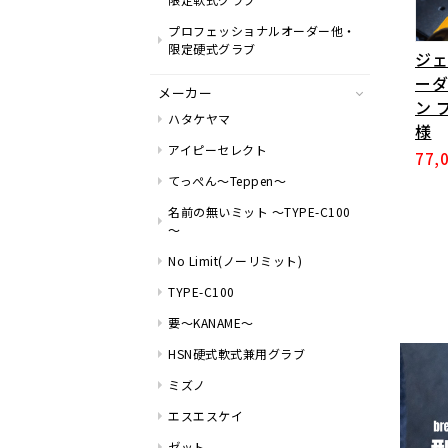
プロフェッショナルオーダー他・
限定硬式グラブ
ジェ
ーダ
メーカー
ン 
ハタケヤマ
様
アイピーセレクト
77,
てっぺん～Teppen～
名前の無いミット ～TYPE-C100
～
No Limit(ノーリミット)
TYPE-C100
要～KANAME～
HSN硬式軟式兼用グラブ
ミズノ
エスエスケイ
ゼット