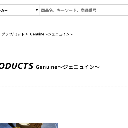
一覧ページ】ベースボールTS 佐賀県 グローブ型付け加工・グラブ刺繍
ーグラブ/ミット
>
Genuine～ジェニュイン～
O
D
U
C
T
S
G
e
n
u
i
n
e
～
ジ
ェ
ニ
ュ
イ
ン
～