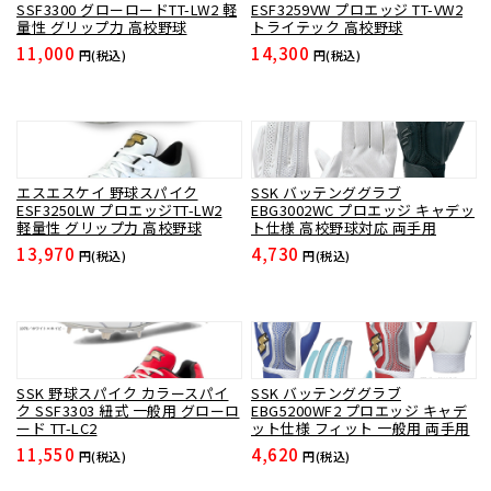
SSF3300 グローロードTT-LW2 軽
ESF3259VW プロエッジ TT-VW2
量性 グリップ力 高校野球
トライテック 高校野球
11,000
14,300
円(税込)
円(税込)
エスエスケイ 野球スパイク
SSK バッテンググラブ
ESF3250LW プロエッジTT-LW2
EBG3002WC プロエッジ キャデッ
軽量性 グリップ力 高校野球
ト仕様 高校野球対応 両手用
13,970
4,730
円(税込)
円(税込)
SSK 野球スパイク カラースパイ
SSK バッテンググラブ
ク SSF3303 紐式 一般用 グローロ
EBG5200WF2 プロエッジ キャデ
ード TT-LC2
ット仕様 フィット 一般用 両手用
11,550
4,620
円(税込)
円(税込)