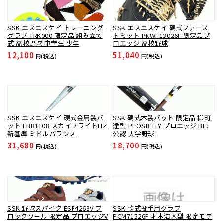
SSK エスエスケイ トレーニング
SSK エスエスケイ 硬式ファース
グラブ TRK000 限定品 組み立て
トミット PKWF13026F 限定品プ
式 高校野球 中学生 少年
ロエッジ 高校野球
12,100
51,040
円(税込)
円(税込)
SSK エスエスケイ 硬式金属製バ
SSK 硬式木製バット 限定品 柳町
ット EBB1108 スカイフライトHZ
達型 PEOSBHTY プロエッジ BFJ
新基準 ミドルバランス
公認 大学野球
31,680
18,700
円(税込)
円(税込)
SSK 野球スパイク ESF4263V ブ
SSK 軟式投手用グラブ
ロックソール 限定品 プロエッジV
PCM71526F 才木浩人型 限定モデ