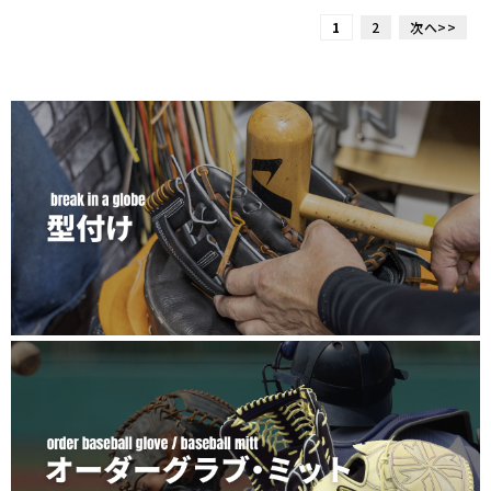
1
2
次へ>>