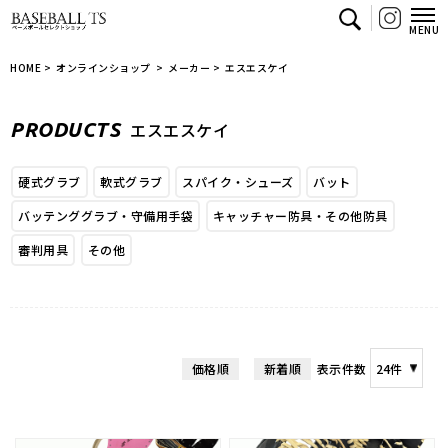
【BASEBALL TS/商品一覧ページ】ベースボー
HOME
>
オンラインショップ
>
メーカー
>
エスエスケイ
P
R
O
D
U
C
T
S
エ
ス
エ
ス
ケ
イ
硬式グラブ
軟式グラブ
スパイク・シューズ
バット
バッテンググラブ・守備用手袋
キャッチャー防具・その他防具
審判用具
その他
価格順
新着順
表示件数