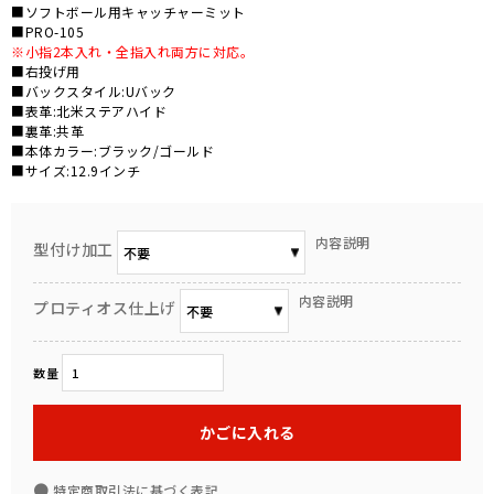
■ソフトボール用キャッチャーミット
■PRO-105
※小指2本入れ・全指入れ両方に対応。
■右投げ用
■バックスタイル:Uバック
■表革:北米ステアハイド
■裏革:共革
■本体カラー:ブラック/ゴールド
■サイズ:12.9インチ
内容説明
型付け加工
内容説明
プロティオス仕上げ
数量
かごに入れる
●
特定商取引法に基づく表記